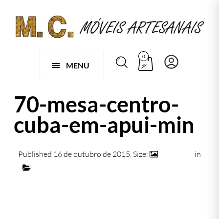
0
MENU
70-mesa-centro-
cuba-em-apui-min
Published
16 de outubro de 2015
. Size:
740 × 472
in
070 – MESA DE CENTRO CUBA COM BANDEJA
MÓVEL EM APUÍ