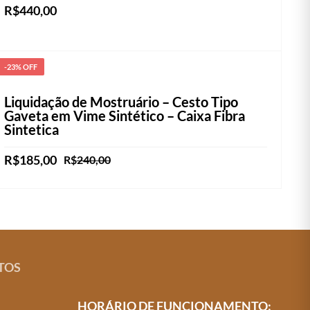
R$
440,00
As
Este
opções
VER OPÇÕES
produto
podem
-23% OFF
tem
ser
várias
escolhidas
Liquidação de Mostruário – Cesto Tipo
variantes.
na
Gaveta em Vime Sintético – Caixa Fibra
Sintetica
As
página
opções
do
O
O
R$
185,00
R$
240,00
podem
produto
preço
preço
ser
ADICIONAR AO CARRINHO
original
atual
era:
é:
escolhidas
R$240,00.
R$185,00.
na
página
do
TOS
produto
HORÁRIO DE FUNCIONAMENTO: