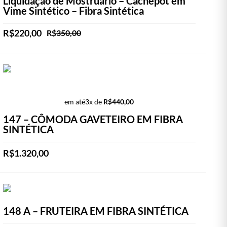
Liquidação de Mostruário – Cachepot em
Vime Sintético – Fibra Sintética
O
O
R$
220,00
R$
350,00
preço
preço
ADICIONAR AO CARRINHO
original
atual
era:
é:
R$350,00.
R$220,00.
em até
3x de
R$
440,00
147 – CÔMODA GAVETEIRO EM FIBRA
SINTÉTICA
R$
1.320,00
Este
VER OPÇÕES
produto
tem
148 A – FRUTEIRA EM FIBRA SINTÉTICA
várias
variantes.