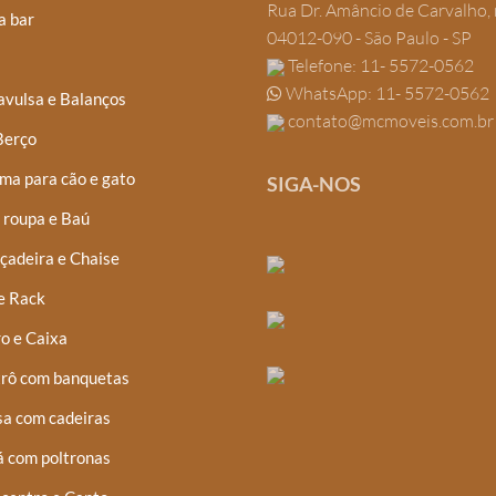
Rua Dr. Amâncio de Carvalho, 
a bar
ser
04012-090 - São Paulo - SP
escolhidas
Telefone: 11- 5572-0562
na
WhatsApp: 11- 5572-0562
avulsa e Balanços
página
contato@mcmoveis.com.br
Berço
do
ma para cão e gato
produto
SIGA-NOS
 roupa e Baú
çadeira e Chaise
e Rack
o e Caixa
trô com banquetas
a com cadeiras
á com poltronas