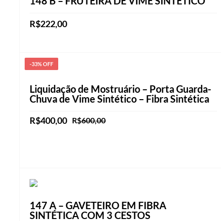
148 B – FRUTEIRA DE VIME SINTÉTICO
R$
222,00
Este
VER OPÇÕES
produto
-33% OFF
tem
várias
Liquidação de Mostruário – Porta Guarda-
variantes.
Chuva de Vime Sintético – Fibra Sintética
As
O
O
R$
400,00
R$
600,00
opções
preço
preço
podem
ADICIONAR AO CARRINHO
original
atual
ser
era:
é:
R$600,00.
R$400,00.
escolhidas
na
página
147 A – GAVETEIRO EM FIBRA
do
SINTÉTICA COM 3 CESTOS
produto