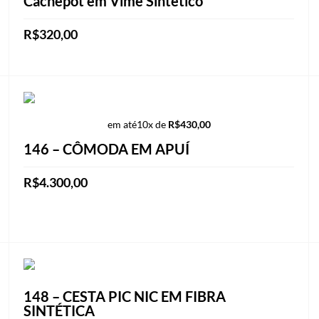
Cachepot em Vime Sintetico
R$
320,00
Este
VER OPÇÕES
produto
tem
várias
em até
10x de
R$
430,00
variantes.
146 – CÔMODA EM APUÍ
As
opções
R$
4.300,00
podem
ADICIONAR AO CARRINHO
ser
escolhidas
na
página
148 – CESTA PIC NIC EM FIBRA
do
SINTÉTICA
produto