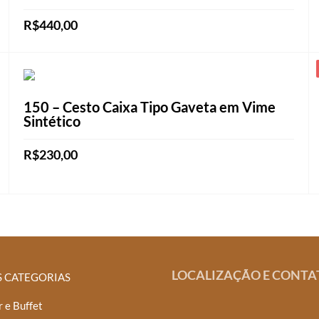
R$
440,00
Este
VER OPÇÕES
produto
tem
150 – Cesto Caixa Tipo Gaveta em Vime
várias
Sintético
variantes.
As
R$
230,00
opções
Este
VER OPÇÕES
podem
produto
ser
tem
escolhidas
várias
na
variantes.
página
LOCALIZAÇÃO E CONTA
As
S CATEGORIAS
do
opções
 e Buffet
produto
podem