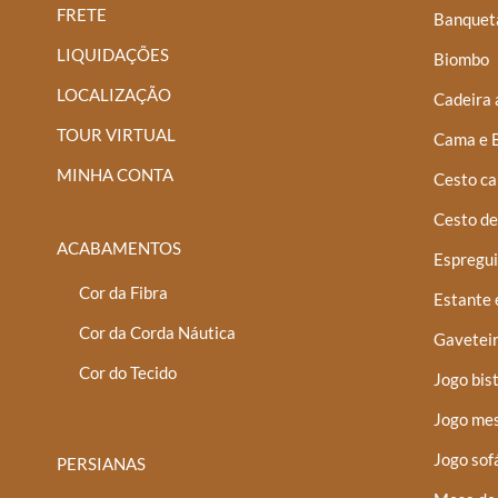
ser
FRETE
Banquet
escolhidas
LIQUIDAÇÕES
Biombo
na
LOCALIZAÇÃO
página
Cadeira 
do
TOUR VIRTUAL
Cama e 
produto
MINHA CONTA
Cesto ca
Cesto de
ACABAMENTOS
Espregui
Cor da Fibra
Estante 
Cor da Corda Náutica
Gaveteir
Cor do Tecido
Jogo bis
Jogo mes
Jogo sof
PERSIANAS