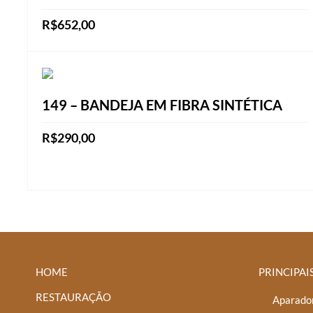
R$
652,00
Este
VER OPÇÕES
produto
tem
149 – BANDEJA EM FIBRA SINTÉTICA
várias
variantes.
R$
290,00
As
Este
opções
VER OPÇÕES
produto
podem
tem
ser
várias
escolhidas
variantes.
na
As
página
HOME
PRINCIPAI
opções
do
podem
RESTAURAÇÃO
produto
Aparador