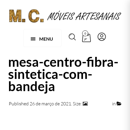
0
MENU
mesa-centro-fibra-
sintetica-com-
bandeja
Published
26 de março de 2021
. Size:
1363 × 874
in
070 B – MESA DE CENTRO EM FIBRA SINTÉTICA
MODELO BANDEJA