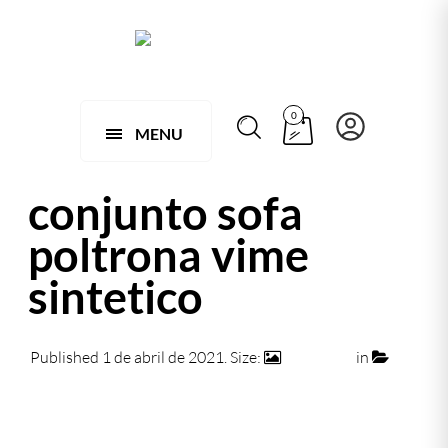
0
MENU
conjunto sofa
poltrona vime
sintetico
Published
1 de abril de 2021
. Size:
950 × 609
in
063
– Jogo de 1 Sofá e 2 Poltronas Turiassú em Fibra Sintética
← Previous
Next →