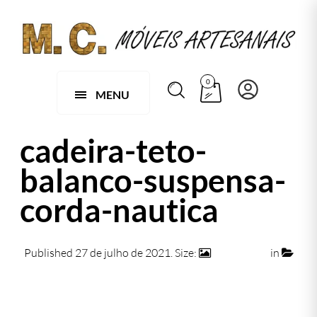
0
MENU
cadeira-teto-
balanco-suspensa-
corda-nautica
Published
27 de julho de 2021
. Size:
1095 × 702
in
086 C 2 – CADEIRA TETO DE BALANÇO EM CORDA
NÁUTICA