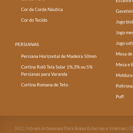
Estante 
Cor da Corda Náutica
Gaveteir
Cor do Tecido
Jogo bis
Jogo mes
Jogo sof
PERSIANAS
Mesa de 
Persiana Horizontal de Madeira 50mm
Mesa e B
Cortina Rolô Tela Solar 1%,3% ou 5%
Persianas para Varanda
Moldura
Cortina Romana de Teto
Poltrona
Puff
M.C. Móveis Artesanais Para Áreas Externas e Internas | 