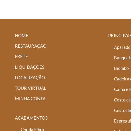
HOME
PRINCIPAI
RESTAURAÇÃO
Aparador
FRETE
Banquet
LIQUIDAÇÕES
Biombo
LOCALIZAÇÃO
Cadeira 
TOUR VIRTUAL
Cama e 
MINHA CONTA
Cesto ca
Cesto de
ACABAMENTOS
Espregui
Cor da Fibra