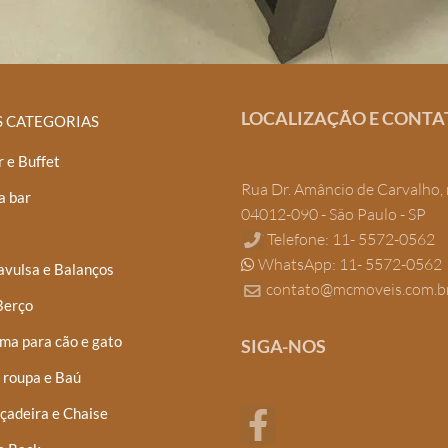
LOCALIZAÇÃO E CONTA
S CATEGORIAS
 e Buffet
Rua Dr. Amâncio de Carvalho, 
a bar
04012-090 - São Paulo - SP
Telefone: 11- 5572-0562
WhatsApp: 11- 5572-0562
avulsa e Balanços
contato@mcmoveis.com.b
Berço
ma para cão e gato
SIGA-NOS
 roupa e Baú
çadeira e Chaise