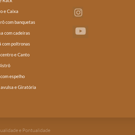
e Rack
o e Caixa
trô com banquetas
a com cadeiras
á com poltronas
centro e Canto
istrô
 com espelho
 avulsa e Giratória
Qualidade e Pontualidade