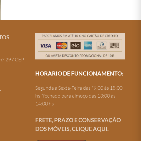
TOS
n.º 297 CEP
HORÁRIO DE FUNCIONAMENTO:
Segunda a Sexta-Feira das *9:00 às 18:00
r
hs *fechado para almoço das 13:00 as
14:00 hs
FRETE, PRAZO E CONSERVAÇÃO
DOS MÓVEIS, CLIQUE AQUI.