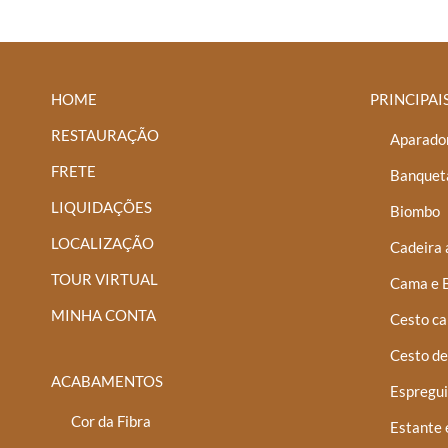
HOME
PRINCIPAI
RESTAURAÇÃO
Aparador
FRETE
Banquet
LIQUIDAÇÕES
Biombo
LOCALIZAÇÃO
Cadeira 
TOUR VIRTUAL
Cama e 
MINHA CONTA
Cesto ca
Cesto de
ACABAMENTOS
Espregui
Cor da Fibra
Estante 