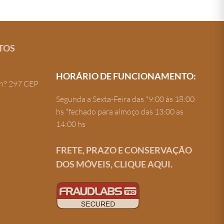
TOS
HORÁRIO DE FUNCIONAMENTO:
n.º 297 CEP
Segunda a Sexta-Feira das *9:00 às 18:00
hs *fechado para almoço das 13:00 as
14:00 hs
FRETE, PRAZO E CONSERVAÇÃO
DOS MÓVEIS, CLIQUE AQUI.