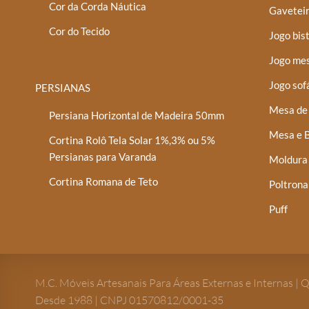
Cor da Corda Náutica
Gaveteir
Cor do Tecido
Jogo bis
Jogo mes
Jogo sof
PERSIANAS
Mesa de 
Persiana Horizontal de Madeira 50mm
Mesa e B
Cortina Rolô Tela Solar 1%,3% ou 5%
Persianas para Varanda
Moldura
Cortina Romana de Teto
Poltrona
Puff
M.C. Móveis Artesanais Para Áreas Externas e Internas | 
Desde 1988 | CNPJ 01570812/0001-35