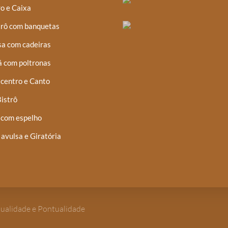
o e Caixa
trô com banquetas
a com cadeiras
á com poltronas
centro e Canto
istrô
 com espelho
 avulsa e Giratória
Qualidade e Pontualidade