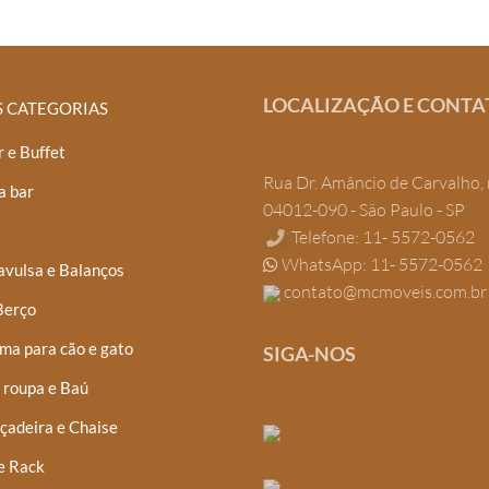
LOCALIZAÇÃO E CONTA
S CATEGORIAS
 e Buffet
Rua Dr. Amâncio de Carvalho, 
a bar
04012-090 - São Paulo - SP
Telefone: 11- 5572-0562
WhatsApp: 11- 5572-0562
avulsa e Balanços
contato@mcmoveis.com.br
Berço
ma para cão e gato
SIGA-NOS
 roupa e Baú
çadeira e Chaise
e Rack