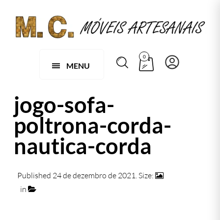
0
MENU
jogo-sofa-
poltrona-corda-
nautica-corda
Published
24 de dezembro de 2021
. Size:
1147 × 735
in
049 B – Jogo de 1 Sofá e 2 Poltronas Faustão em
Corda Náutica