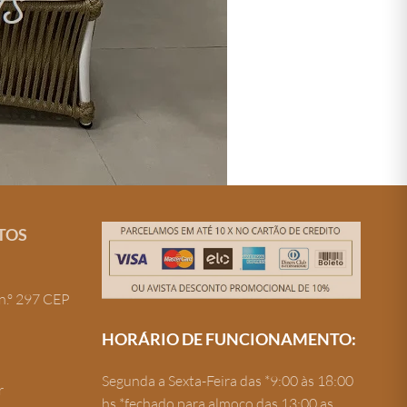
TOS
n.º 297 CEP
HORÁRIO DE FUNCIONAMENTO:
Segunda a Sexta-Feira das *9:00 às 18:00
r
hs *fechado para almoço das 13:00 as