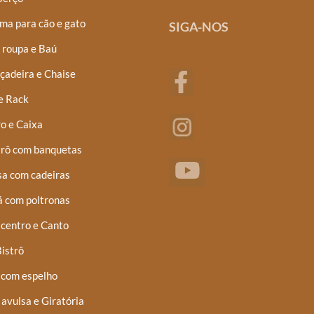
ma para cão e gato
SIGA-NOS
 roupa e Baú
çadeira e Chaise
e Rack
o e Caixa
trô com banquetas
a com cadeiras
á com poltronas
centro e Canto
istrô
 com espelho
 avulsa e Giratória