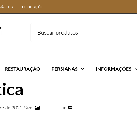
NÁUTICA
LIQUIDAÇÕES
RESTAURAÇÃO
PERSIANAS
INFORMAÇÕES
ica
ro de 2021
. Size:
948 × 608
in
049 B – Jogo de 1 Sofá e 2 Po
Náutica