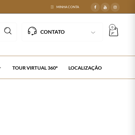
MINHA CONTA
0
CONTATO
TOUR VIRTUAL 360º
LOCALIZAÇÃO
ltronas Faustão em Corda
Next →