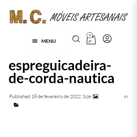
0
MENU
espreguicadeira-
de-corda-nautica
Published
18 de fevereiro de 2022
. Size:
1457 × 934
in
039 B – CADEIRA COM PUFF CORDA NAUTICA
ESPREGUIÇADEIRA
← Previous