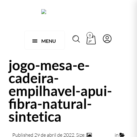
0
MENU
jogo-mesa-e-
cadeira-
empilhavel-apui-
fibra-natural-
sintetica
Published
29 de abril de 2022
. Size:
945 × 606
in