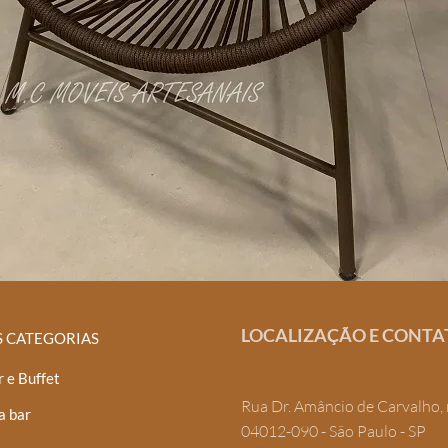
LOCALIZAÇÃO E CONTA
S CATEGORIAS
 e Buffet
Rua Dr. Amâncio de Carvalho, 
a bar
04012-090 - São Paulo - SP