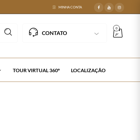
MINHA CONTA
0
CONTATO
TOUR VIRTUAL 360º
LOCALIZAÇÃO
da Náutica
Next →