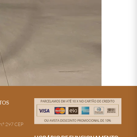
TOS
n.º 297 CEP