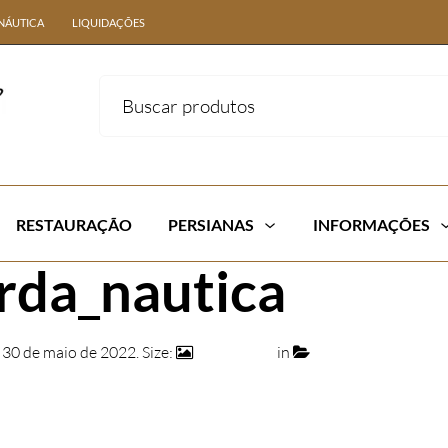
NÁUTICA
LIQUIDAÇÕES
RESTAURAÇÃO
PERSIANAS
INFORMAÇÕES
rda_nautica
d
30 de maio de 2022
. Size:
1112 × 713
in
Cadeira Sol Em Cor