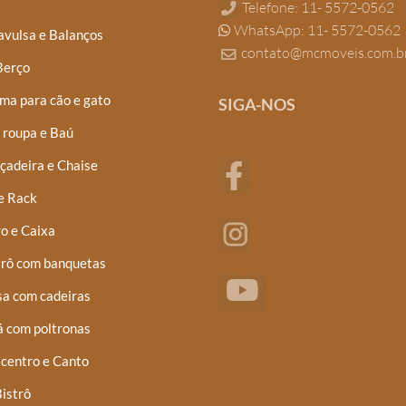
Telefone: 11- 5572-0562
WhatsApp: 11- 5572-0562
avulsa e Balanços
contato@mcmoveis.com.b
Berço
ma para cão e gato
SIGA-NOS
 roupa e Baú
çadeira e Chaise
e Rack
o e Caixa
trô com banquetas
a com cadeiras
á com poltronas
centro e Canto
istrô