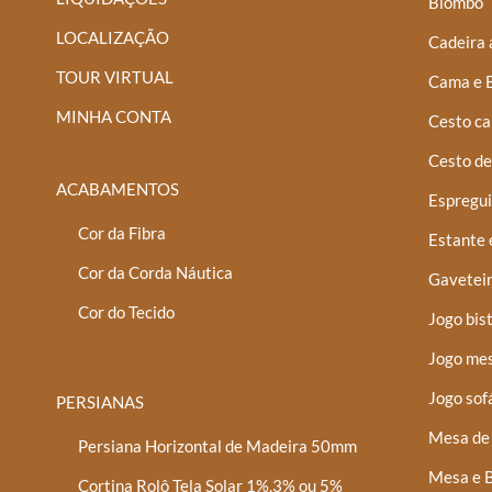
Biombo
LOCALIZAÇÃO
Cadeira 
TOUR VIRTUAL
Cama e 
MINHA CONTA
Cesto ca
Cesto de
ACABAMENTOS
Espregui
Cor da Fibra
Estante 
Cor da Corda Náutica
Gaveteir
Cor do Tecido
Jogo bis
Jogo mes
Jogo sof
PERSIANAS
Mesa de 
Persiana Horizontal de Madeira 50mm
Mesa e B
Cortina Rolô Tela Solar 1%,3% ou 5%