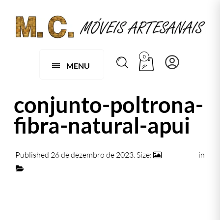
0
MENU
conjunto-poltrona-
fibra-natural-apui
Published
26 de dezembro de 2023
. Size:
740 × 472
in
088 A– Conjunto de 1 Mesa em Apuí com 2 Poltronas
Cuba em Fibra Natural para Varanda e Área Externa
Next →