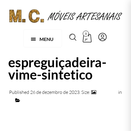
0
MENU
espreguiçadeira-
vime-sintetico
Published
26 de dezembro de 2023
. Size:
780 × 498
in
037 – CHAISE IPANEMA EM FIBRA SINTÉTICA
Next →