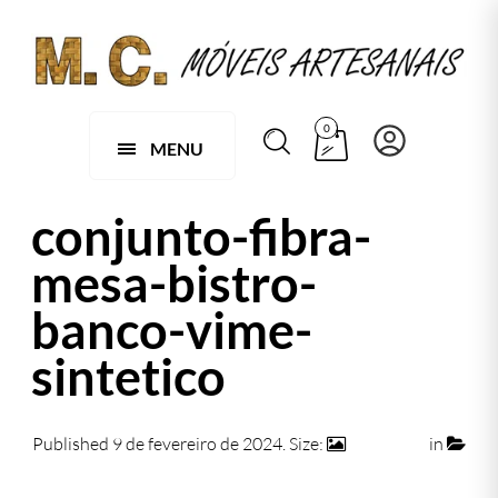
0
MENU
conjunto-fibra-
mesa-bistro-
banco-vime-
sintetico
Published
9 de fevereiro de 2024
. Size:
895 × 574
in
138 C – Jogo de 1 Mesa Bistrô Bar Arcobalena com 2