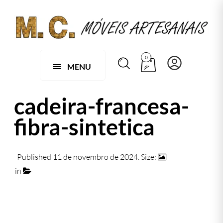
0
MENU
cadeira-francesa-
fibra-sintetica
Published
11 de novembro de 2024
. Size:
1225 × 782
in
084 C – CADEIRA ITÁLIA EM ALUMÍNIO E JUNCO
SINTETICO
← Previous
Next →