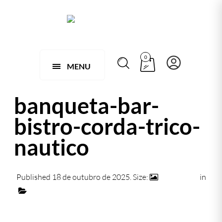
0
MENU
banqueta-bar-
bistro-corda-trico-
nautico
Published
18 de outubro de 2025
. Size:
1132 × 723
in
137 E – BANQUETA DE TRICÔ NÁUTICO MADRID
← Previous