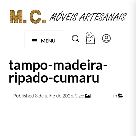
0
MENU
tampo-madeira-
ripado-cumaru
Published
8 de julho de 2026
. Size:
984 × 626
in
107 E- Tampo de Mesa Em Madeira Cumaru Ripado
Redondo
← Previous
Next →