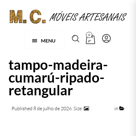
0
MENU
tampo-madeira-
cumarú-ripado-
retangular
Published
8 de julho de 2026
. Size:
1416 × 944
in
Mesa Com Tampo Em Madeira Cumaru Ripado
Retangular