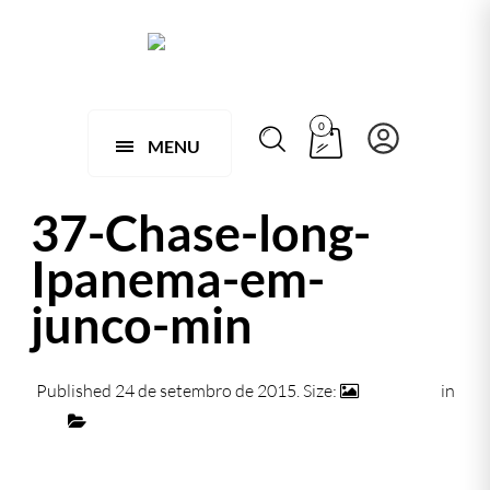
0
MENU
37-Chase-long-
Ipanema-em-
junco-min
Published
24 de setembro de 2015
. Size:
740 × 472
in
035 – CHAISE DUBAI EM FIBRA SINTÉTICA
← Previous
Next →