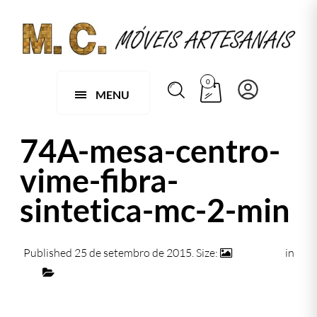
0
MENU
74A-mesa-centro-
vime-fibra-
sintetica-mc-2-min
Published
25 de setembro de 2015
. Size:
740 × 472
in
069 – MESA DE CENTRO FIRENZE EM APUÍ
← Previous
Next →