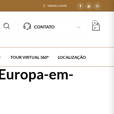
MINHA CONTA
0
CONTATO
TOUR VIRTUAL 360º
LOCALIZAÇÃO
–Europa-em-
pa com 4 Cadeiras em Apuí