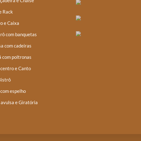
çadeira e Chaise
e Rack
o e Caixa
trô com banquetas
a com cadeiras
á com poltronas
centro e Canto
istrô
 com espelho
 avulsa e Giratória