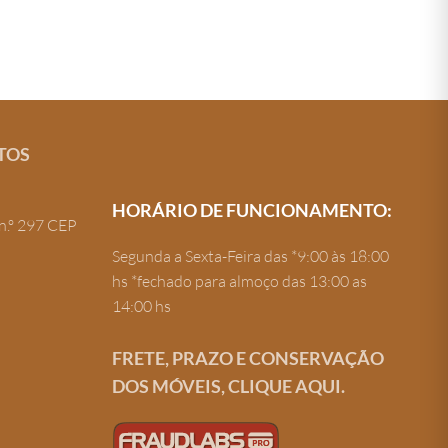
TOS
HORÁRIO DE FUNCIONAMENTO:
n.º 297 CEP
Segunda a Sexta-Feira das *9:00 às 18:00
hs *fechado para almoço das 13:00 as
14:00 hs
FRETE, PRAZO E CONSERVAÇÃO
DOS MÓVEIS, CLIQUE AQUI.