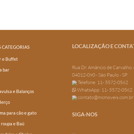
LOCALIZAÇÃO E CONTA
S CATEGORIAS
 e Buffet
Rua Dr. Amâncio de Carvalho, 
a bar
04012-090 - São Paulo - SP
Telefone: 11- 5572-0562
WhatsApp: 11- 5572-0562
avulsa e Balanços
contato@mcmoveis.com.br
Berço
ma para cão e gato
SIGA-NOS
 roupa e Baú