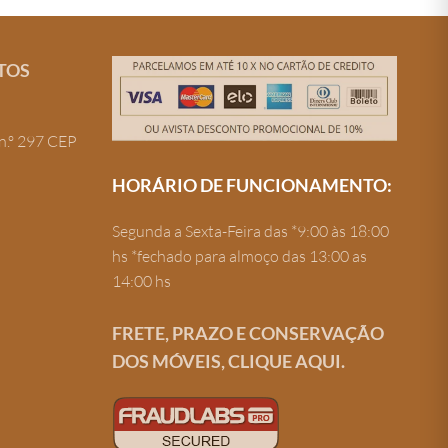
TOS
n.º 297 CEP
HORÁRIO DE FUNCIONAMENTO:
Segunda a Sexta-Feira das *9:00 às 18:00
hs *fechado para almoço das 13:00 as
14:00 hs
FRETE, PRAZO E CONSERVAÇÃO
DOS MÓVEIS, CLIQUE AQUI.