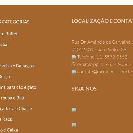
LOCALIZAÇÃO E CONTA
S CATEGORIAS
 e Buffet
Rua Dr. Amâncio de Carvalho, 
a bar
04012-090 - São Paulo - SP
Telefone: 11- 5572-0562
WhatsApp: 11- 5572-0562
avulsa e Balanços
contato@mcmoveis.com.br
Berço
ma para cão e gato
SIGA-NOS
 roupa e Baú
çadeira e Chaise
e Rack
o e Caixa