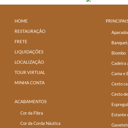
HOME
PRINCIPAI
RESTAURAÇÃO
Aparador
FRETE
Banquet
LIQUIDAÇÕES
Biombo
LOCALIZAÇÃO
Cadeira 
TOUR VIRTUAL
Cama e 
MINHA CONTA
Cesto ca
Cesto de
ACABAMENTOS
Espregui
Cor da Fibra
Estante 
Cor da Corda Náutica
Gaveteir