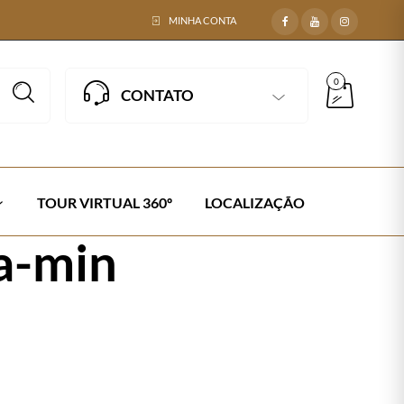
MINHA CONTA
0
CONTATO
TOUR VIRTUAL 360º
LOCALIZAÇÃO
a-min
E EM FIBRA SINTÉTICA