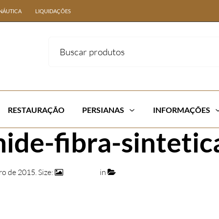
NÁUTICA
LIQUIDAÇÕES
RESTAURAÇÃO
PERSIANAS
INFORMAÇÕES
de-fibra-sintetic
ro de 2015
. Size:
740 × 472
in
106- BASE DE MESA PIRÂMID