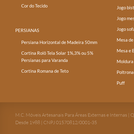
Cor do Tecido
Jogo bis
Jogo mes
Jogo sof
PERSIANAS
Mesa de 
Persiana Horizontal de Madeira 50mm
Mesa e B
Cortina Rolô Tela Solar 1%,3% ou 5%
Persianas para Varanda
Moldura
Cortina Romana de Teto
Poltrona
Puff
M.C. Móveis Artesanais Para Áreas Externas e Internas | 
Desde 1988 | CNPJ 01570812/0001-35