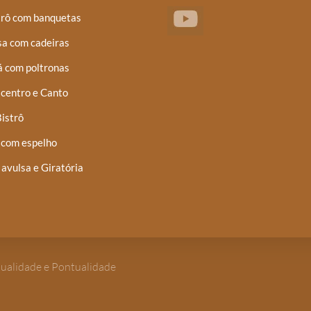
trô com banquetas
a com cadeiras
á com poltronas
centro e Canto
istrô
 com espelho
 avulsa e Giratória
Qualidade e Pontualidade