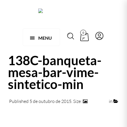
0
MENU
138C-banqueta-
mesa-bar-vime-
sintetico-min
Published
5 de outubro de 2015
. Size:
740 × 472
in
138 C – Jogo de 1 Mesa Bistrô Bar Arcobalena com 2
Banquetas em Fibra Sintética e Alumínio