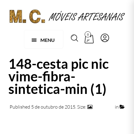
0
MENU
148-cesta pic nic
vime-fibra-
sintetica-min (1)
Published
5 de outubro de 2015
. Size:
740 × 472
in
148 – CESTA PIC NIC EM FIBRA SINTÉTICA
← Previous
Next →