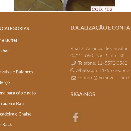
LOCALIZAÇÃO E CONTA
S CATEGORIAS
 e Buffet
Rua Dr. Amâncio de Carvalho, 
a bar
04012-090 - São Paulo - SP
Telefone: 11- 5572-0562
WhatsApp: 11- 5572-0562
avulsa e Balanços
contato@mcmoveis.com.b
Berço
ma para cão e gato
SIGA-NOS
 roupa e Baú
çadeira e Chaise
e Rack