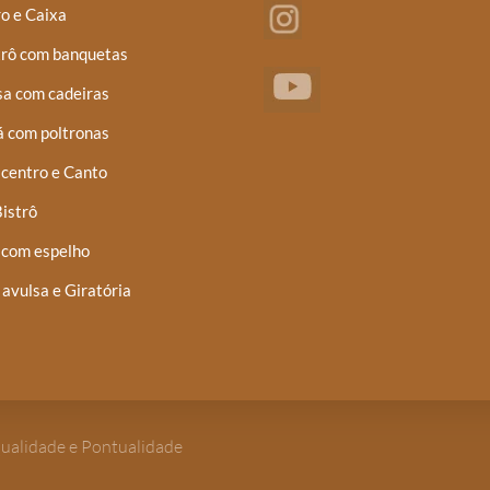
o e Caixa
trô com banquetas
a com cadeiras
á com poltronas
centro e Canto
istrô
 com espelho
 avulsa e Giratória
Qualidade e Pontualidade