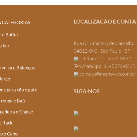
LOCALIZAÇÃO E CONTA
S CATEGORIAS
 e Buffet
Rua Dr. Amâncio de Carvalho, 
a bar
04012-090 - São Paulo - SP
Telefone: 11- 5572-0562
WhatsApp: 11- 5572-0562
avulsa e Balanços
contato@mcmoveis.com.br
Berço
ma para cão e gato
SIGA-NOS
 roupa e Baú
çadeira e Chaise
e Rack
o e Caixa