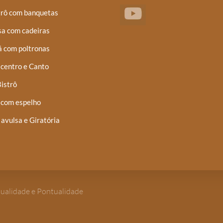
trô com banquetas
a com cadeiras
á com poltronas
centro e Canto
istrô
 com espelho
 avulsa e Giratória
Qualidade e Pontualidade