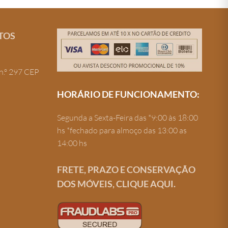
TOS
n.º 297 CEP
HORÁRIO DE FUNCIONAMENTO:
Segunda a Sexta-Feira das *9:00 às 18:00
hs *fechado para almoço das 13:00 as
14:00 hs
FRETE, PRAZO E CONSERVAÇÃO
DOS MÓVEIS, CLIQUE AQUI.