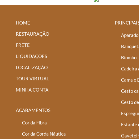
HOME
PRINCIPAI
RESTAURAÇÃO
Aparador
FRETE
Banquet
LIQUIDAÇÕES
Biombo
LOCALIZAÇÃO
Cadeira 
TOUR VIRTUAL
Cama e 
MINHA CONTA
Cesto ca
Cesto de
ACABAMENTOS
Espregui
Cor da Fibra
Estante 
Cor da Corda Náutica
Gaveteir