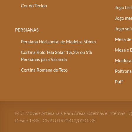
Cor do Tecido
Jogo bis
Jogo mes
Jogo sof
PERSIANAS
Mesa de 
Persiana Horizontal de Madeira 50mm
Mesa e B
Cortina Rolô Tela Solar 1%,3% ou 5%
Persianas para Varanda
Moldura
Cortina Romana de Teto
Poltrona
Puff
M.C. Móveis Artesanais Para Áreas Externas e Internas | 
Desde 1988 | CNPJ 01570812/0001-35