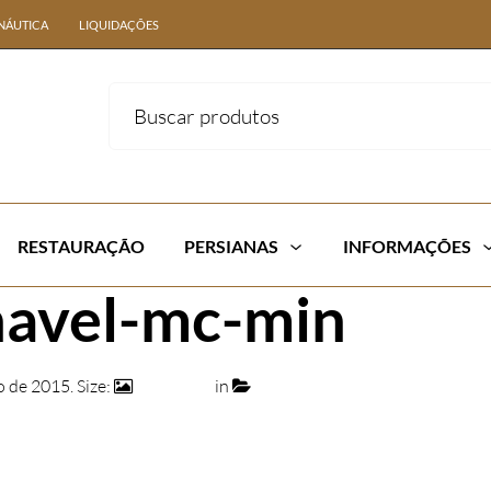
NÁUTICA
LIQUIDAÇÕES
RESTAURAÇÃO
PERSIANAS
INFORMAÇÕES
navel-mc-min
o de 2015
. Size:
740 × 472
in
038 – CHAISE M.C. RECLINÁV