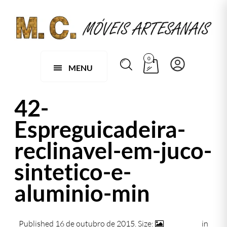
0
MENU
42-
Espreguicadeira-
reclinavel-em-juco-
sintetico-e-
aluminio-min
Published
16 de outubro de 2015
. Size:
740 × 472
in