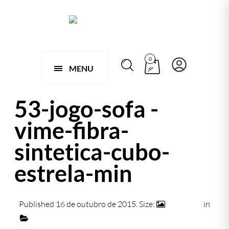
0
MENU
53-jogo-sofa -
vime-fibra-
sintetica-cubo-
estrela-min
Published
16 de outubro de 2015
. Size:
740 × 472
in
053 – Jogo de 1 Sofá e 2 Poltronas M.C Tela Indiana