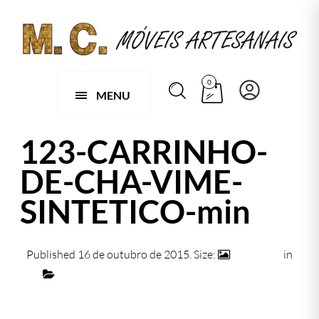
0
MENU
123-CARRINHO-
DE-CHA-VIME-
SINTETICO-min
Published
16 de outubro de 2015
. Size:
740 × 472
in
123 – Carrinho de Chá Bar Em Vime Sintético
Next →