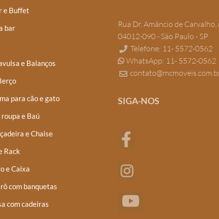
 e Buffet
Rua Dr. Amâncio de Carvalho, 
a bar
04012-090 - São Paulo - SP
Telefone: 11- 5572-0562
WhatsApp: 11- 5572-0562
avulsa e Balanços
contato@mcmoveis.com.b
Berço
ma para cão e gato
SIGA-NOS
 roupa e Baú
çadeira e Chaise
e Rack
o e Caixa
trô com banquetas
a com cadeiras