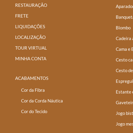
RESTAURAÇÃO
Aparador
FRETE
Banquet
LIQUIDAÇÕES
Biombo
LOCALIZAÇÃO
Cadeira 
TOUR VIRTUAL
Cama e 
MINHA CONTA
Cesto ca
Cesto de
ACABAMENTOS
Espregui
Cor da Fibra
Estante 
Cor da Corda Náutica
Gaveteir
Cor do Tecido
Jogo bis
Jogo mes