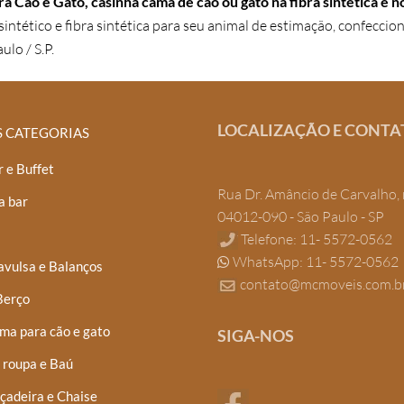
a Cão e Gato, casinha cama de cão ou gato na fibra sintética e no
tético e fibra sintética para seu animal de estimação, confecciona
lo / S.P.
LOCALIZAÇÃO E CONTA
S CATEGORIAS
 e Buffet
Rua Dr. Amâncio de Carvalho, 
a bar
04012-090 - São Paulo - SP
Telefone: 11- 5572-0562
WhatsApp: 11- 5572-0562
avulsa e Balanços
contato@mcmoveis.com.b
Berço
ma para cão e gato
SIGA-NOS
 roupa e Baú
çadeira e Chaise