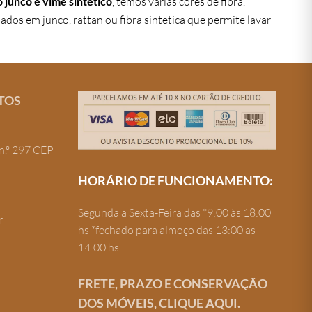
 junco e vime sintético
, temos varias cores de fibra.
dos em junco, rattan ou fibra sintetica que permite lavar
TOS
n.º 297 CEP
HORÁRIO DE FUNCIONAMENTO:
Segunda a Sexta-Feira das *9:00 às 18:00
r
hs *fechado para almoço das 13:00 as
14:00 hs
FRETE, PRAZO E CONSERVAÇÃO
DOS MÓVEIS, CLIQUE AQUI.