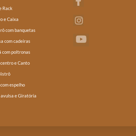
e Rack
o e Caixa
trô com banquetas
a com cadeiras
á com poltronas
centro e Canto
istrô
 com espelho
 avulsa e Giratória