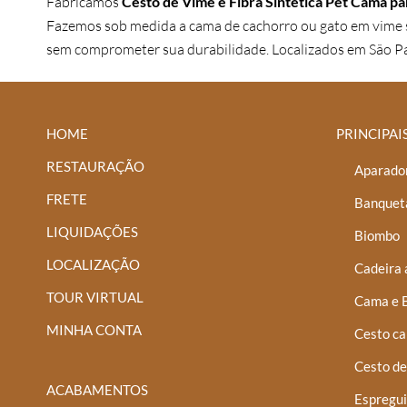
Fabricamos
Cesto de Vime e Fibra Sintética Pet Cama par
Fazemos sob medida a cama de cachorro ou gato em vime sin
sem comprometer sua durabilidade. Localizados em São Pau
HOME
PRINCIPAI
RESTAURAÇÃO
Aparador
FRETE
Banquet
LIQUIDAÇÕES
Biombo
LOCALIZAÇÃO
Cadeira 
TOUR VIRTUAL
Cama e 
MINHA CONTA
Cesto ca
Cesto de
ACABAMENTOS
Espregui