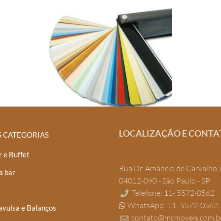
LOCALIZAÇÃO E CONTA
S CATEGORIAS
 e Buffet
Rua Dr. Amâncio de Carvalho, 
a bar
04012-090 - São Paulo - SP
Telefone: 11- 5572-0562
WhatsApp: 11- 5572-0562
avulsa e Balanços
contato@mcmoveis.com.b