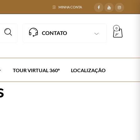
MINHA CONTA
0
CONTATO
TOUR VIRTUAL 360º
LOCALIZAÇÃO
s
 Madeira 50mm
Next →