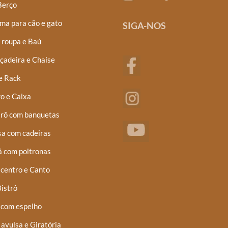
Berço
ma para cão e gato
SIGA-NOS
 roupa e Baú
çadeira e Chaise
e Rack
o e Caixa
trô com banquetas
a com cadeiras
á com poltronas
centro e Canto
istrô
 com espelho
 avulsa e Giratória