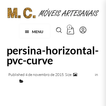
0
MENU
persina-horizontal-
pvc-curve
Published
4 de novembro de 2015
. Size:
873 × 591
in
Persiana Horizontal de Madeira 50mm
← Previous
Next →