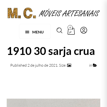
0
MENU
1910 30 sarja crua
Published
2 de julho de 2021
. Size:
474 × 474
in
1910 30 sarja crua
← Previous
Next →