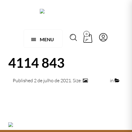
0
MENU
4114 843
Published
2 de julho de 2021
. Size:
474 × 474
in
4114 843
← Previous
Next →