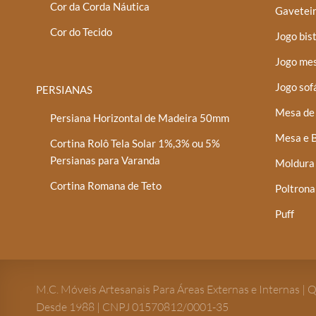
Cor da Corda Náutica
Gaveteir
Cor do Tecido
Jogo bis
Jogo mes
Jogo sof
PERSIANAS
Mesa de 
Persiana Horizontal de Madeira 50mm
Mesa e B
Cortina Rolô Tela Solar 1%,3% ou 5%
Persianas para Varanda
Moldura
Cortina Romana de Teto
Poltrona
Puff
M.C. Móveis Artesanais Para Áreas Externas e Internas | 
Desde 1988 | CNPJ 01570812/0001-35