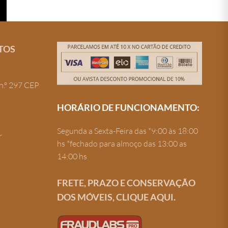
TOS
n.º 297 CEP
HORÁRIO DE FUNCIONAMENTO:
Segunda a Sexta-Feira das *9:00 às 18:00
r
hs *fechado para almoço das 13:00 as
14:00 hs
FRETE, PRAZO E CONSERVAÇÃO
DOS MÓVEIS, CLIQUE AQUI.