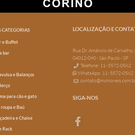
LOCALIZAÇÃO E CONTA
S CATEGORIAS
 e Buffet
Rua Dr. Amâncio de Carvalho, 
a bar
04012-090 - São Paulo - SP
Telefone: 11- 5572-0562
WhatsApp: 11- 5572-0562
avulsa e Balanços
contato@mcmoveis.com.b
Berço
ma para cão e gato
SIGA-NOS
 roupa e Baú
çadeira e Chaise
e Rack