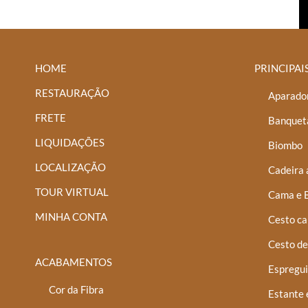
HOME
PRINCIPAI
RESTAURAÇÃO
Aparador
FRETE
Banquet
LIQUIDAÇÕES
Biombo
LOCALIZAÇÃO
Cadeira 
TOUR VIRTUAL
Cama e 
MINHA CONTA
Cesto ca
Cesto de
ACABAMENTOS
Espregui
Cor da Fibra
Estante 