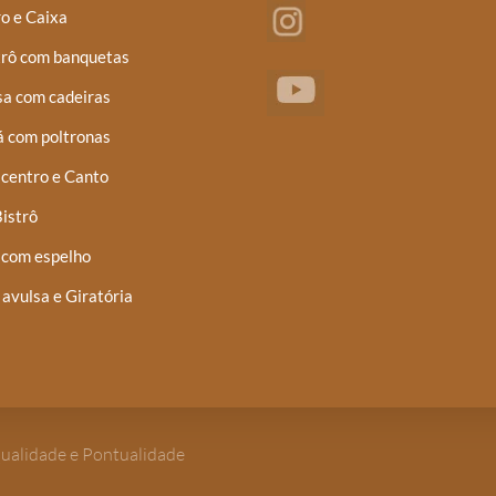
o e Caixa
trô com banquetas
a com cadeiras
á com poltronas
centro e Canto
istrô
 com espelho
 avulsa e Giratória
Qualidade e Pontualidade