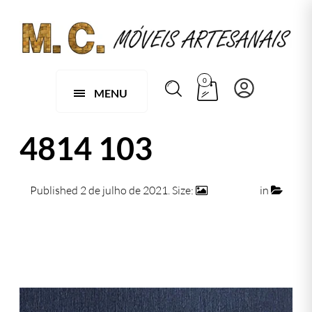
0
MENU
4814 103
Published
2 de julho de 2021
. Size:
474 × 474
in
4814 103
← Previous
Next →