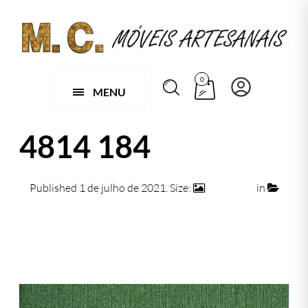
0
MENU
4814 184
Published
1 de julho de 2021
. Size:
474 × 474
in
4814 184
← Previous
Next →