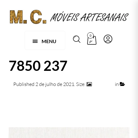
0
MENU
7850 237
Published
2 de julho de 2021
. Size:
474 × 474
in
7850 237
← Previous
Next →