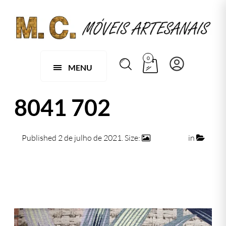
0
MENU
8041 702
Published
2 de julho de 2021
. Size:
474 × 474
in
8041 702
← Previous
Next →