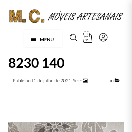
0
MENU
8230 140
Published
2 de julho de 2021
. Size:
474 × 474
in
8230 140
← Previous
Next →