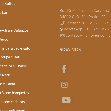
 e Buffet
Rua Dr. Amâncio de Carvalho, 
a bar
04012-090 - São Paulo - SP
Telefone: 11- 5572-0562
WhatsApp: 11- 5572-0562
avulsa e Balanços
contato@mcmoveis.com.b
Berço
ma para cão e gato
SIGA-NOS
 roupa e Baú
çadeira e Chaise
e Rack
o e Caixa
trô com banquetas
a com cadeiras
á com poltronas