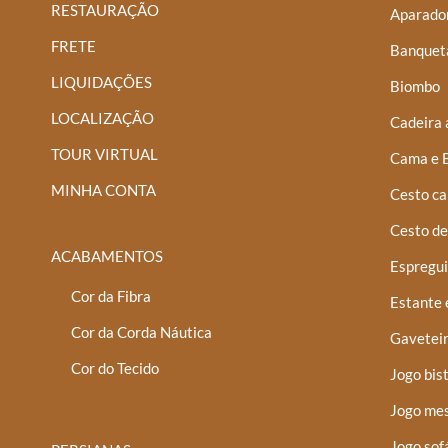
RESTAURAÇÃO
Aparador
FRETE
Banquet
LIQUIDAÇÕES
Biombo
LOCALIZAÇÃO
Cadeira 
TOUR VIRTUAL
Cama e 
MINHA CONTA
Cesto ca
Cesto de
ACABAMENTOS
Espregui
Cor da Fibra
Estante 
Cor da Corda Náutica
Gaveteir
Cor do Tecido
Jogo bis
Jogo mes
Jogo sof