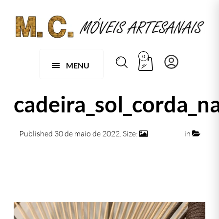
0
MENU
cadeira_sol_corda_n
Published
30 de maio de 2022
. Size:
886 × 944
in
Cadeira Sol Em Corda Náutica
← Previous