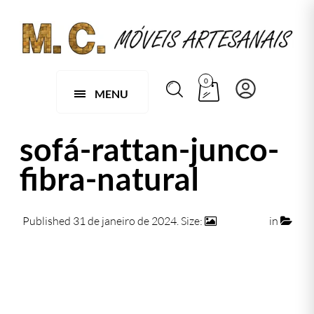
0
MENU
sofá-rattan-junco-
fibra-natural
Published
31 de janeiro de 2024
. Size:
943 × 605
in
056 – Jogo de 1 Sofá e 2 Poltronas Dallas em Rattan
Ecológico
Next →