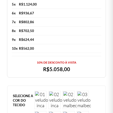
5x
R$
1.124,00
6x
R$
936,67
7x
R$
802,86
8x
R$
702,50
9x
R$
624,44
10x
R$
562,00
10% DE DESCONTO À VISTA
R$
5.058,00
SELECIONE A
COR DO
TECIDO