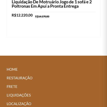
Liquidação De Motruário Jogo de 1 sofá e 2
Poltronas Em Apuí a Pronta Entrega
O
O
R$
12.220,00
R$
14.170,00
preço
preço
original
atual
era:
é:
ADICIONAR AO CARRINHO
R$14.170,00.
R$12.220,00.
HOME
RESTAURAÇÃO
FRETE
LIQUIDAÇÕES
LOCALIZAÇÃO