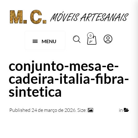
0
MENU
conjunto-mesa-e-
cadeira-italia-fibra-
sintetica
Published
24 de março de 2026
. Size:
1432 × 912
in
conjunto-mesa-e-cadeira-italia-fibra-sintetica
← Previous
Next →