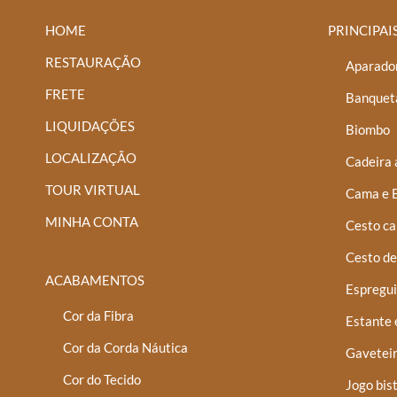
HOME
PRINCIPAI
RESTAURAÇÃO
Aparador
FRETE
Banquet
LIQUIDAÇÕES
Biombo
LOCALIZAÇÃO
Cadeira 
TOUR VIRTUAL
Cama e 
MINHA CONTA
Cesto ca
Cesto de
ACABAMENTOS
Espregui
Cor da Fibra
Estante 
Cor da Corda Náutica
Gaveteir
Cor do Tecido
Jogo bis