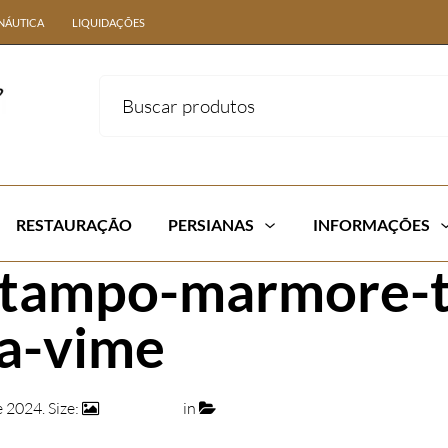
NÁUTICA
LIQUIDAÇÕES
RESTAURAÇÃO
PERSIANAS
INFORMAÇÕES
tampo-marmore-tr
ra-vime
e 2024
. Size:
1210 × 773
in
conjunto-mesa-tampo-marmore-tra
cadeira-vime