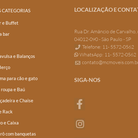
LOCALIZAÇÃO E CONTA
S CATEGORIAS
 e Buffet
Rua Dr. Amâncio de Carvalho, 
a bar
04012-090 - São Paulo - SP
Telefone: 11- 5572-0562
WhatsApp: 11- 5572-0562
avulsa e Balanços
contato@mcmoveis.com.b
Berço
ma para cão e gato
SIGA-NOS
 roupa e Baú
çadeira e Chaise
e Rack
o e Caixa
trô com banquetas