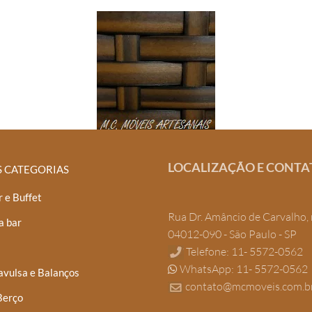
LOCALIZAÇÃO E CONTA
S CATEGORIAS
 e Buffet
Rua Dr. Amâncio de Carvalho, 
a bar
04012-090 - São Paulo - SP
Telefone: 11- 5572-0562
WhatsApp: 11- 5572-0562
avulsa e Balanços
contato@mcmoveis.com.b
Berço