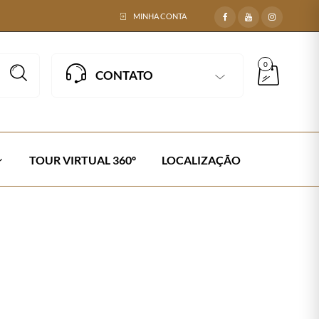
MINHA CONTA
0
CONTATO
TOUR VIRTUAL 360º
LOCALIZAÇÃO
iana
Next →