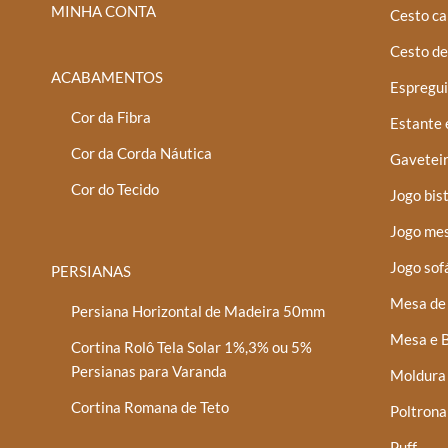
MINHA CONTA
Cesto ca
Cesto de
ACABAMENTOS
Espregui
Cor da Fibra
Estante 
Cor da Corda Náutica
Gaveteir
Cor do Tecido
Jogo bis
Jogo mes
Jogo sof
PERSIANAS
Mesa de 
Persiana Horizontal de Madeira 50mm
Mesa e B
Cortina Rolô Tela Solar 1%,3% ou 5%
Persianas para Varanda
Moldura
Cortina Romana de Teto
Poltrona
Puff