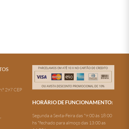
TOS
n.º 297 CEP
HORÁRIO DE FUNCIONAMENTO:
Segunda a Sexta-Feira das *9:00 às 18:00
r
hs *fechado para almoço das 13:00 as