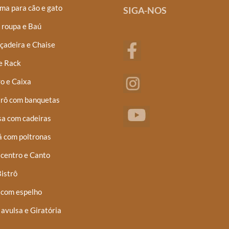
ma para cão e gato
SIGA-NOS
 roupa e Baú
çadeira e Chaise
e Rack
o e Caixa
trô com banquetas
a com cadeiras
á com poltronas
centro e Canto
istrô
 com espelho
 avulsa e Giratória