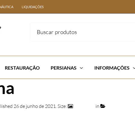
NÁUTICA
LIQUIDAÇÕES
RESTAURAÇÃO
PERSIANAS
INFORMAÇÕES
na
lished
26 de junho de 2021
. Size:
170 × 170
in
cor_palha-ind