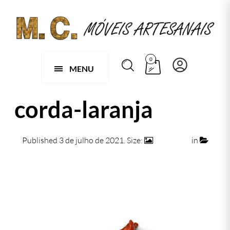
0
MENU
corda-laranja
Published
3 de julho de 2021
. Size:
474 × 474
in
corda-laranja
← Previous
Next →